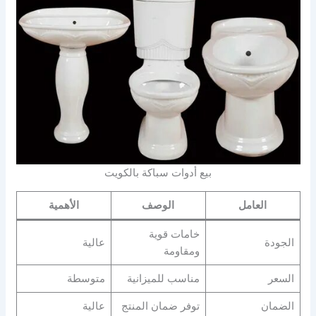
بيع أدوات سباكة بالكويت
العامل
الوصف
الأهمية
خامات قوية
الجودة
عالية
ومقاومة
السعر
مناسب للميزانية
متوسطة
الضمان
توفر ضمان المنتج
عالية